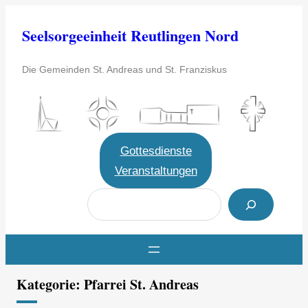
Zum
Seelsorgeeinheit Reutlingen Nord
Inhalt
springen
Die Gemeinden St. Andreas und St. Franziskus
Gottesdienste
Veranstaltungen
S
u
c
h
e
Kategorie:
Pfarrei St. Andreas
n