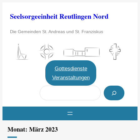
Zum
Seelsorgeeinheit Reutlingen Nord
Inhalt
springen
Die Gemeinden St. Andreas und St. Franziskus
Gottesdienste
Veranstaltungen
S
u
c
h
e
Monat:
März 2023
n