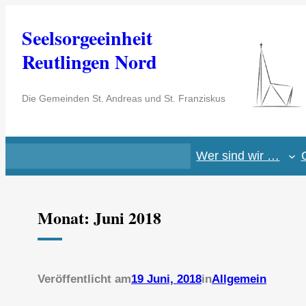
Zum
Seelsorgeeinheit
Inhalt
springen
Reutlingen Nord
Die Gemeinden St. Andreas und St. Franziskus
Wer sind wir …
Monat:
Juni 2018
Veröffentlicht am
19 Juni, 2018
in
Allgemein