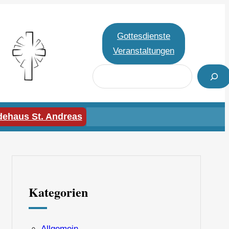
Gottesdienste
Veranstaltungen
S
u
c
h
ehaus St. Andreas
e
n
Kategorien
Allgemein