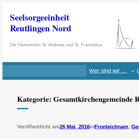
Zum
Seelsorgeeinheit
Inhalt
springen
Reutlingen Nord
Die Gemeinden St. Andreas und St. Franziskus
Wer sind wir …
Kategorie:
Gesamtkirchengemeinde R
Veröffentlicht am
26 Mai, 2016
in
Fronleichnam
, 
Ge