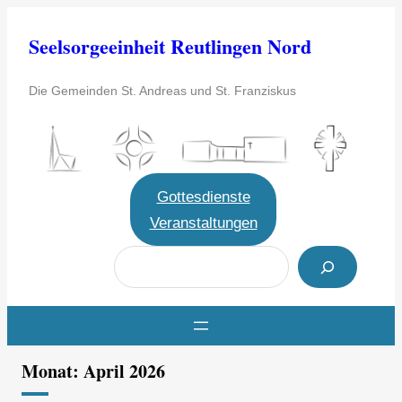
Zum
Seelsorgeeinheit Reutlingen Nord
Inhalt
springen
Die Gemeinden St. Andreas und St. Franziskus
Gottesdienste
Veranstaltungen
S
u
c
h
e
Monat:
April 2026
n