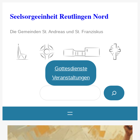
Zum
Seelsorgeeinheit Reutlingen Nord
Inhalt
springen
Die Gemeinden St. Andreas und St. Franziskus
Gottesdienste
Veranstaltungen
S
u
c
h
e
n