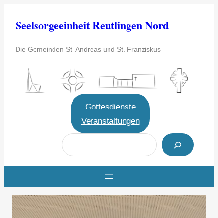
Zum
Seelsorgeeinheit Reutlingen Nord
Inhalt
springen
Die Gemeinden St. Andreas und St. Franziskus
Gottesdienste
Veranstaltungen
S
u
c
h
e
n