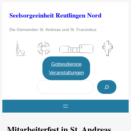
Zum
Seelsorgeeinheit Reutlingen Nord
Inhalt
springen
Die Gemeinden St. Andreas und St. Franziskus
Gottesdienste
Veranstaltungen
S
u
c
h
e
Mitarbeiterfest in St. Andreas
n