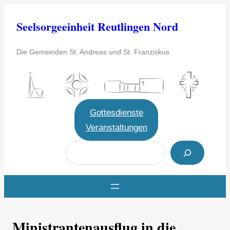
Zum
Seelsorgeeinheit Reutlingen Nord
Inhalt
springen
Die Gemeinden St. Andreas und St. Franziskus
Gottesdienste
Veranstaltungen
S
u
c
h
e
Ministrantenausflug in die
n