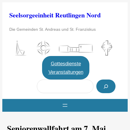
Zum
Seelsorgeeinheit Reutlingen Nord
Inhalt
springen
Die Gemeinden St. Andreas und St. Franziskus
Gottesdienste
Veranstaltungen
S
u
c
h
e
Seniorenwallfahrt am 7. Mai
n