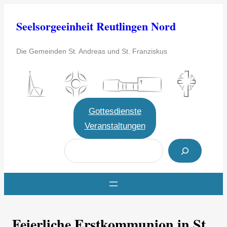
Zum
Seelsorgeeinheit Reutlingen Nord
Inhalt
springen
Die Gemeinden St. Andreas und St. Franziskus
Gottesdienste
Veranstaltungen
S
u
c
h
e
Feierliche Erstkommunion in St.
n