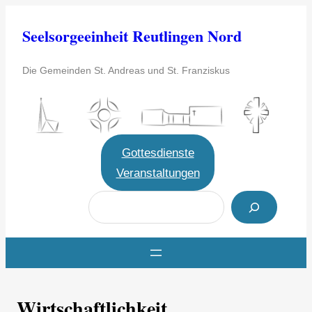
Zum
Seelsorgeeinheit Reutlingen Nord
Inhalt
springen
Die Gemeinden St. Andreas und St. Franziskus
Gottesdienste
Veranstaltungen
S
u
c
h
e
Wirtschaftlichkeit
n