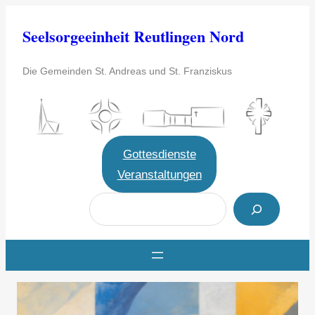
Zum
Seelsorgeeinheit Reutlingen Nord
Inhalt
springen
Die Gemeinden St. Andreas und St. Franziskus
Gottesdienste
Veranstaltungen
S
u
c
h
e
n