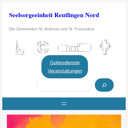
Zum
Seelsorgeeinheit Reutlingen Nord
Inhalt
springen
Die Gemeinden St. Andreas und St. Franziskus
Gottesdienste
Veranstaltungen
S
u
c
h
e
n