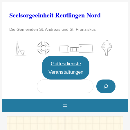
Zum
Seelsorgeeinheit Reutlingen Nord
Inhalt
springen
Die Gemeinden St. Andreas und St. Franziskus
Gottesdienste
Veranstaltungen
S
u
c
h
e
n