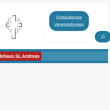
Gottesdienste
Veranstaltungen
S
u
c
h
ehaus St. Andreas
e
n