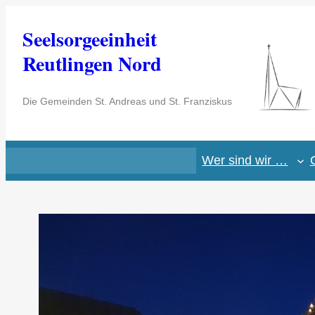
Zum
Seelsorgeeinheit
Inhalt
springen
Reutlingen Nord
Die Gemeinden St. Andreas und St. Franziskus
Wer sind wir …