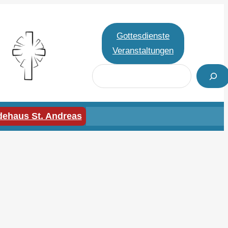
Gottesdienste
Veranstaltungen
S
u
c
h
ehaus St. Andreas
e
n