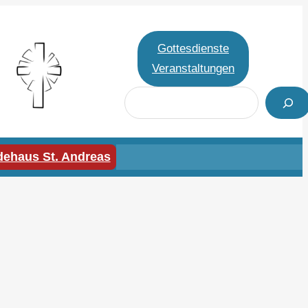
Gottesdienste
Veranstaltungen
S
u
c
h
ehaus St. Andreas
e
n