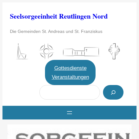
Zum
Seelsorgeeinheit Reutlingen Nord
Inhalt
springen
Die Gemeinden St. Andreas und St. Franziskus
Gottesdienste
Veranstaltungen
S
u
c
h
e
n