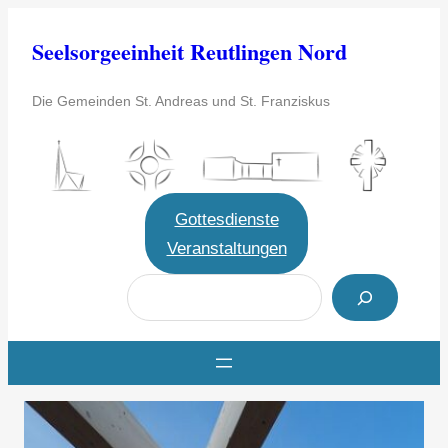
Zum
Seelsorgeeinheit Reutlingen Nord
Inhalt
springen
Die Gemeinden St. Andreas und St. Franziskus
Gottesdienste
Veranstaltungen
S
u
c
h
e
n