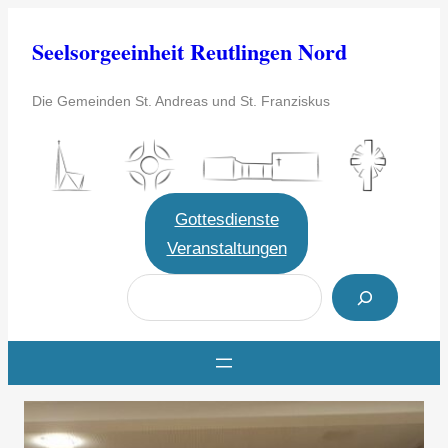
Zum
Seelsorgeeinheit Reutlingen Nord
Inhalt
springen
Die Gemeinden St. Andreas und St. Franziskus
Gottesdienste
Veranstaltungen
S
u
c
h
e
n