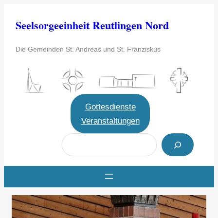
Zum
Seelsorgeeinheit Reutlingen Nord
Inhalt
springen
Die Gemeinden St. Andreas und St. Franziskus
Gottesdienste
Veranstaltungen
S
u
c
h
e
n