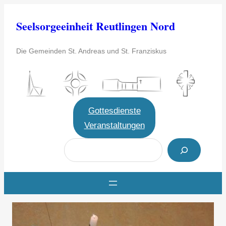
Zum
Seelsorgeeinheit Reutlingen Nord
Inhalt
springen
Die Gemeinden St. Andreas und St. Franziskus
Gottesdienste
Veranstaltungen
S
u
c
h
e
n