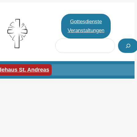
Gottesdienste
Veranstaltungen
S
u
c
h
ehaus St. Andreas
e
n