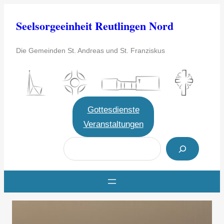
Zum
Seelsorgeeinheit Reutlingen Nord
Inhalt
springen
Die Gemeinden St. Andreas und St. Franziskus
Gottesdienste
Veranstaltungen
S
u
c
h
e
n