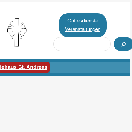
Gottesdienste
Veranstaltungen
S
u
c
h
ehaus St. Andreas
e
n