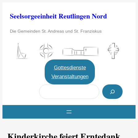
Zum
Seelsorgeeinheit Reutlingen Nord
Inhalt
springen
Die Gemeinden St. Andreas und St. Franziskus
Gottesdienste
Veranstaltungen
S
u
c
h
e
Kinderkirche feiert Erntedank
n