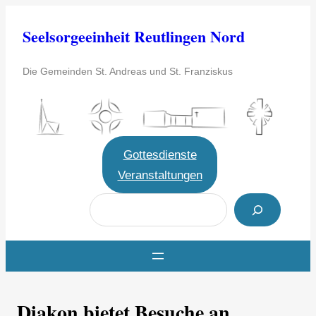
Zum
Seelsorgeeinheit Reutlingen Nord
Inhalt
springen
Die Gemeinden St. Andreas und St. Franziskus
Gottesdienste
Veranstaltungen
S
u
c
h
e
Diakon bietet Besuche an
n