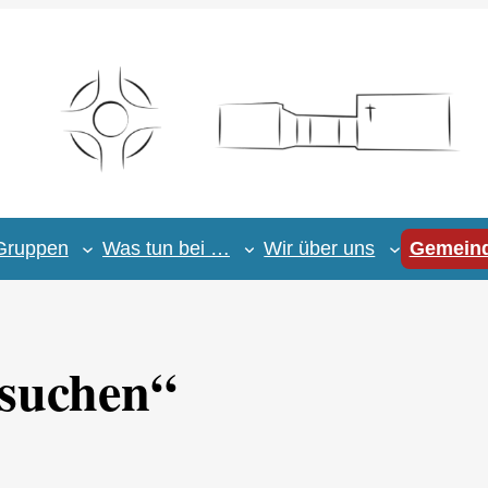
Gruppen
Was tun bei …
Wir über uns
Gemeind
esuchen“