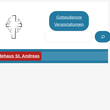
Gottesdienste
Veranstaltungen
S
u
c
h
ehaus St. Andreas
e
n