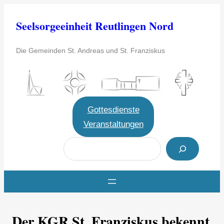
Zum
Seelsorgeeinheit Reutlingen Nord
Inhalt
springen
Die Gemeinden St. Andreas und St. Franziskus
Gottesdienste
Veranstaltungen
S
u
c
h
e
Der KGR St. Franziskus bekennt
n