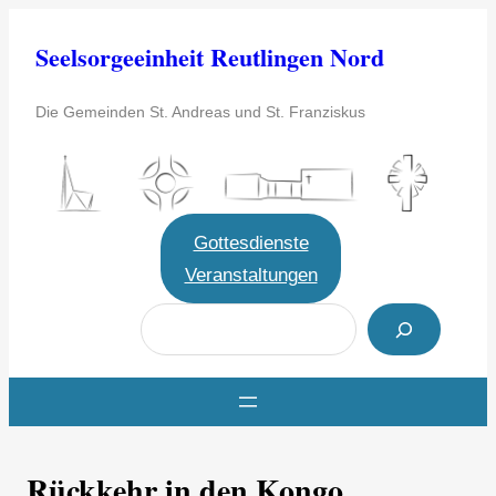
Zum
Seelsorgeeinheit Reutlingen Nord
Inhalt
springen
Die Gemeinden St. Andreas und St. Franziskus
Gottesdienste
Veranstaltungen
S
u
c
h
e
Rückkehr in den Kongo
n