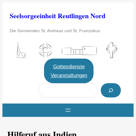
Zum
Seelsorgeeinheit Reutlingen Nord
Inhalt
springen
Die Gemeinden St. Andreas und St. Franziskus
Gottesdienste
Veranstaltungen
S
u
c
h
e
Hilferuf aus Indien
n