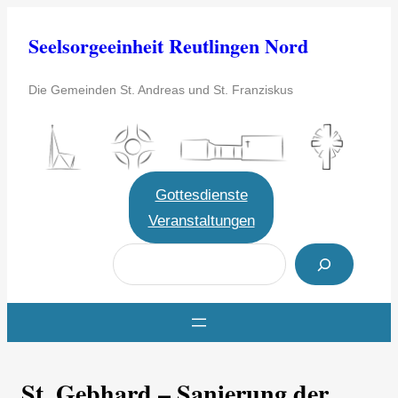
Zum
Seelsorgeeinheit Reutlingen Nord
Inhalt
springen
Die Gemeinden St. Andreas und St. Franziskus
Gottesdienste
Veranstaltungen
S
u
c
h
e
St. Gebhard – Sanierung der
n