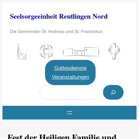
Zum
Seelsorgeeinheit Reutlingen Nord
Inhalt
springen
Die Gemeinden St. Andreas und St. Franziskus
Gottesdienste
Veranstaltungen
S
u
c
h
e
Fest der Heiligen Familie und
n