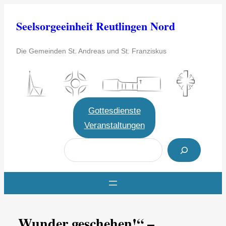
Zum
Seelsorgeeinheit Reutlingen Nord
Inhalt
springen
Die Gemeinden St. Andreas und St. Franziskus
Gottesdienste
Veranstaltungen
S
u
c
h
e
„Wunder geschehen!“ –
n