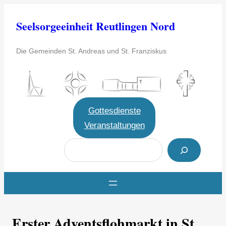
Zum
Seelsorgeeinheit Reutlingen Nord
Inhalt
springen
Die Gemeinden St. Andreas und St. Franziskus
Gottesdienste
Veranstaltungen
S
u
c
h
e
Erster Adventsflohmarkt in St.
n