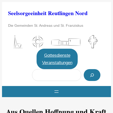
Zum
Seelsorgeeinheit Reutlingen Nord
Inhalt
springen
Die Gemeinden St. Andreas und St. Franziskus
Gottesdienste
Veranstaltungen
S
u
c
h
e
Aus Quellen Hoffnung und Kraft
n