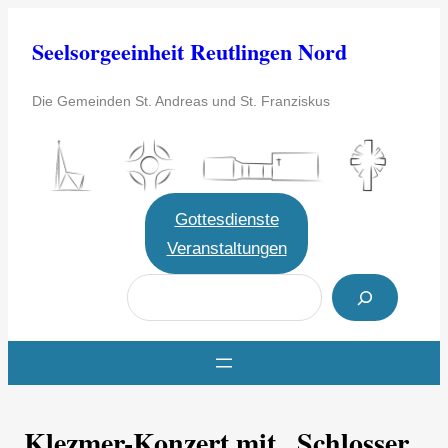
Zum
Seelsorgeeinheit Reutlingen Nord
Inhalt
springen
Die Gemeinden St. Andreas und St. Franziskus
Gottesdienste
Veranstaltungen
S
u
c
h
e
Klezmer-Konzert mit „Schlosser
n