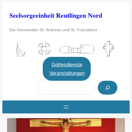
Zum
Seelsorgeeinheit Reutlingen Nord
Inhalt
springen
Die Gemeinden St. Andreas und St. Franziskus
Gottesdienste
Veranstaltungen
S
u
c
h
e
n