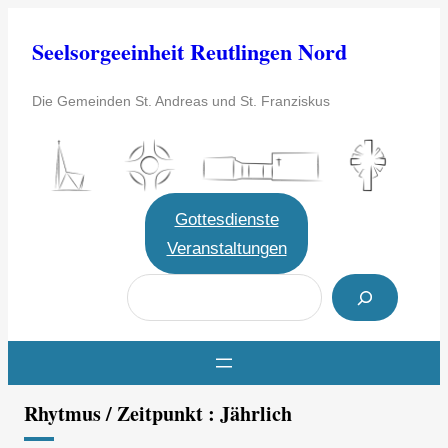
Zum
Seelsorgeeinheit Reutlingen Nord
Inhalt
springen
Die Gemeinden St. Andreas und St. Franziskus
Gottesdienste
Veranstaltungen
S
u
c
h
e
Rhytmus / Zeitpunkt :
Jährlich
n