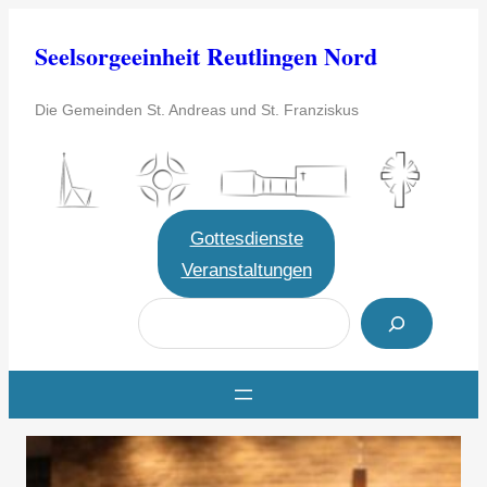
Zum
Seelsorgeeinheit Reutlingen Nord
Inhalt
springen
Die Gemeinden St. Andreas und St. Franziskus
Gottesdienste
Veranstaltungen
S
u
c
h
e
n