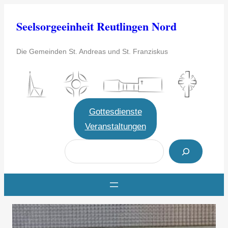
Zum
Seelsorgeeinheit Reutlingen Nord
Inhalt
springen
Die Gemeinden St. Andreas und St. Franziskus
Gottesdienste
Veranstaltungen
S
u
c
h
e
n