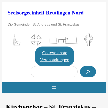
Zum
Seelsorgeeinheit Reutlingen Nord
Inhalt
springen
Die Gemeinden St. Andreas und St. Franziskus
Gottesdienste
Veranstaltungen
S
u
c
h
e
Kirchenchor – St. Franziskus –
n